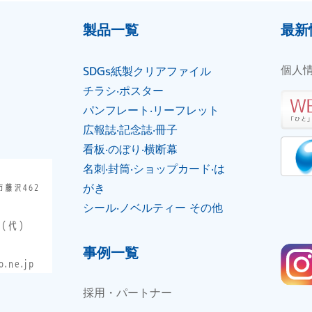
製品⼀覧
最新
個人
SDGs紙製クリアファイル
チラシ‧ポスター
パンフレート‧リーフレット
広報誌‧記念誌‧冊⼦
看板‧のぼり‧横断幕
名刺‧封筒‧ショップカード‧は
がき
市藤沢462
シール‧ノベルティー その他
（代）
事例一覧
.ne.jp
採用・パートナー