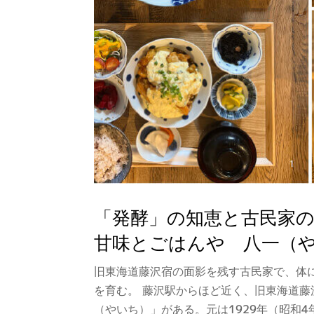
「発酵」の知恵と古民家
甘味とごはんや 八一（
旧東海道藤沢宿の面影を残す古民家で、体
を育む。 藤沢駅からほど近く、旧東海道藤
（やいち）」がある。元は1929年（昭和4