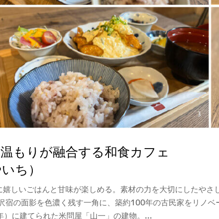
の温もりが融合する和食カフェ
やいち）
に嬉しいごはんと甘味が楽しめる。素材の力を大切にしたやさ
沢宿の面影を色濃く残す一角に、築約100年の古民家をリノベ
年）に建てられた米問屋「山一」の建物。...