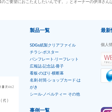
のご要望におこたえしたいんです。」とオーナーの伊澤さんは語
製品⼀覧
最新
個人
SDGs紙製クリアファイル
チラシ‧ポスター
パンフレート‧リーフレット
広報誌‧記念誌‧冊⼦
看板‧のぼり‧横断幕
名刺‧封筒‧ショップカード‧は
がき
市藤沢462
シール‧ノベルティー その他
（代）
事例一覧