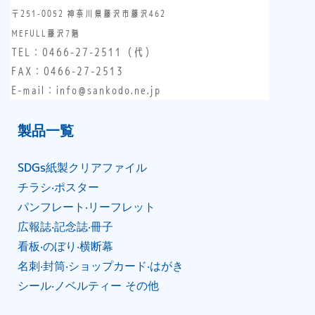
〒251-0052 神奈川県藤沢市藤沢462
MEFULL藤沢7階
TEL：
0466-27-2511
（代）
FAX：0466-27-2513
E-mail：info@sankodo.ne.jp
製品⼀覧
SDGs紙製クリアファイル
チラシ‧ポスター
パンフレート‧リーフレット
広報誌‧記念誌‧冊⼦
看板‧のぼり‧横断幕
名刺‧封筒‧ショップカード‧はがき
シール‧ノベルティー その他