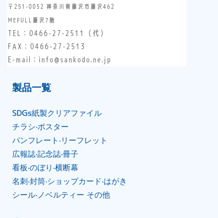
〒251-0052 神奈川県藤沢市藤沢462
MEFULL藤沢7階
TEL：
0466-27-2511
（代）
FAX：0466-27-2513
E-mail：info@sankodo.ne.jp
製品⼀覧
SDGs紙製クリアファイル
チラシ‧ポスター
パンフレート‧リーフレット
広報誌‧記念誌‧冊⼦
看板‧のぼり‧横断幕
名刺‧封筒‧ショップカード‧はがき
シール‧ノベルティー その他