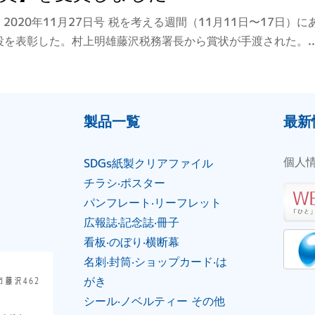
020年11月27日号 税を考える週間（11月11日〜17日
を表彰した。村上明雄藤沢税務署長から賞状が手渡された。..
製品⼀覧
最新
個人
SDGs紙製クリアファイル
チラシ‧ポスター
パンフレート‧リーフレット
広報誌‧記念誌‧冊⼦
看板‧のぼり‧横断幕
名刺‧封筒‧ショップカード‧は
がき
市藤沢462
シール‧ノベルティー その他