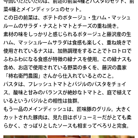
今回いただいたのは、前述の前菜4種とパスタのセット、前
菜4種とメインディッシュのセット。
この日の前菜は、ポテトのポタージュ・生ハム・マッシュ
ルームのサラダ・ナスとトマトとチーズの重ね焼き。
素材の味をしっかりと感じられるポタージュと藤沢産の生
ハム、マッシュルームサラダは食感も楽しく、重ね焼きで
使用されているナスは、加熱調理をすることでトロトロで
ふわふわになる食感が特徴の緑ナスを使用。この緑ナスも
含め、お店で使用されている野菜の多くを、藤沢の農家
「柿右衛門農園」さんから仕入れているとのこと。
パスタは、フレッシュトマトとバジルのパスタをチョイ
ス。酸味と甘みのバランスが絶妙なトマトと、庭で植えて
いるというバジルとの相性は抜群。
もう一品のメインディッシュは、匠味豚のグリル。大きく
カットされた豚肉は、見た目はボリューミーだがとても柔
らかく、さっぱりとしたソースも相まってぺろりと完食。