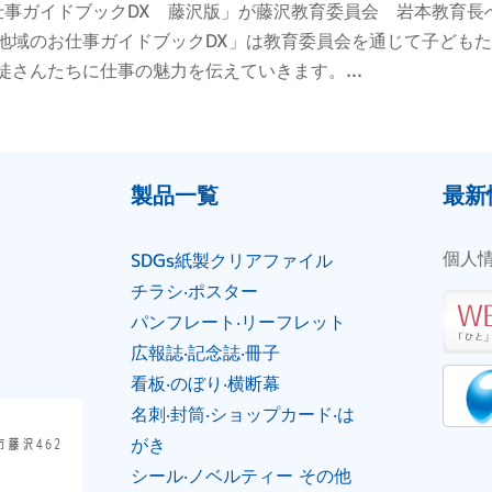
仕事ガイドブックDX 藤沢版」が藤沢教育委員会 岩本教育長
地域のお仕事ガイドブックDX」は教育委員会を通じて子ども
徒さんたちに仕事の魅力を伝えていきます。...
製品⼀覧
最新
個人
SDGs紙製クリアファイル
チラシ‧ポスター
パンフレート‧リーフレット
広報誌‧記念誌‧冊⼦
看板‧のぼり‧横断幕
名刺‧封筒‧ショップカード‧は
がき
市藤沢462
シール‧ノベルティー その他