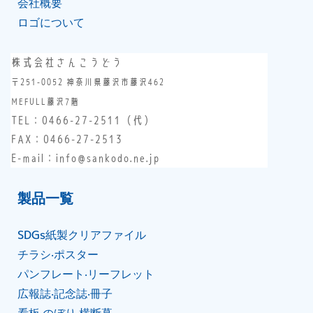
会社概要
ロゴについて
株式会社さんこうどう
〒251-0052 神奈川県藤沢市藤沢462
MEFULL藤沢7階
TEL：
0466-27-2511
（代）
FAX：0466-27-2513
E-mail：info@sankodo.ne.jp
製品⼀覧
SDGs紙製クリアファイル
チラシ‧ポスター
パンフレート‧リーフレット
広報誌‧記念誌‧冊⼦
看板‧のぼり‧横断幕