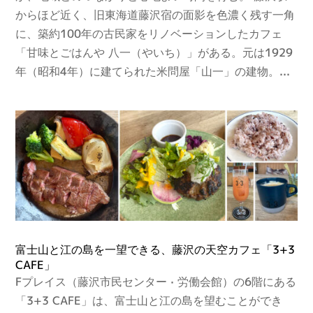
からほど近く、旧東海道藤沢宿の面影を色濃く残す一角
に、築約100年の古民家をリノベーションしたカフェ
「甘味とごはんや 八一（やいち）」がある。元は1929
年（昭和4年）に建てられた米問屋「山一」の建物。...
富士山と江の島を一望できる、藤沢の天空カフェ「3+3
CAFE」
Fプレイス（藤沢市民センター · 労働会館）の6階にある
「3+3 CAFE」は、富士山と江の島を望むことができ