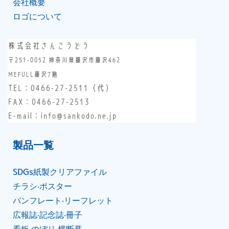
会社概要
ロゴについて
株式会社さんこうどう
〒251-0052 神奈川県藤沢市藤沢462
MEFULL藤沢7階
TEL：
0466-27-2511
（代）
FAX：0466-27-2513
E-mail：info@sankodo.ne.jp
製品⼀覧
SDGs紙製クリアファイル
チラシ‧ポスター
パンフレート‧リーフレット
広報誌‧記念誌‧冊⼦
看板‧のぼり‧横断幕